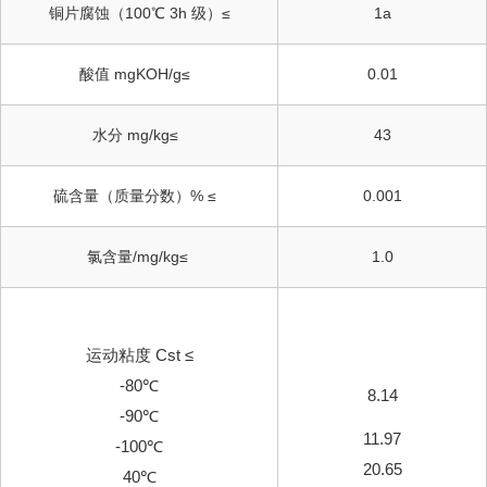
铜片腐蚀（100℃ 3h 级）≤
1a
酸值 mgKOH/g≤
0.01
水分 mg/kg≤
43
硫含量（质量分数）% ≤
0.001
氯含量/mg/kg≤
1.0
运动粘度 Cst ≤
-80℃
8.14
-90℃
11.97
-100℃
20.65
40℃