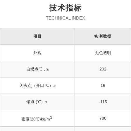
技术指标
TECHNICAL INDEX
项目
实测数据
外观
无色透明
自燃点℃，≥
202
闪火点（开口 ℃）≥
16
倾点 (℃）≤
-115
3
780
密度(20℃)kg/m