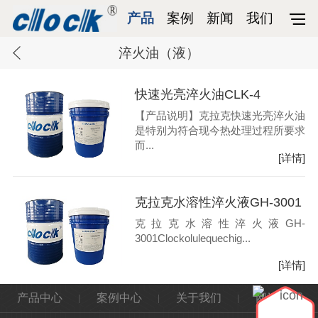
产品
案例
新闻
我们
淬火油（液）
快速光亮淬火油CLK-4
【产品说明】克拉克快速光亮淬火油
是特别为符合现今热处理过程所要求
而...
[详情]
克拉克水溶性淬火液GH-3001
克拉克水溶性淬火液GH-
3001Clockolulequechig...
[详情]
产品中心
案例中心
关于我们
网站地图