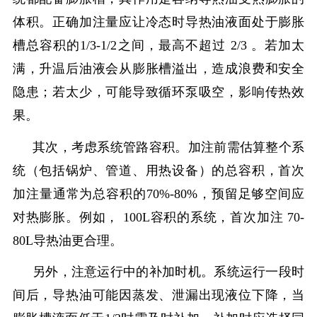
体积。正确加注量应让冷态时导热油液面处于膨胀
槽总容积的
1/3-1/2
之间，最高不超过
2/3
。若加太
满，升温后油液会从膨胀槽溢出，造成浪费和安全
隐患；若太少，可能导致循环泵吸空，影响传热效
果。
其次，考虑系统管路容积。加注前需估算整个系
统（包括锅炉、管道、用热设备）的总容积，首次
加注量通常为总容积的
70%-80%
，预留足够空间应
对热膨胀。例如，
100L
容积的系统，首次加注
70-
80L
导热油更合理。
另外，注意运行中的补加时机。系统运行一段时
间后，导热油可能因蒸发、泄漏出现液位下降，当