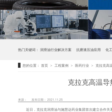
热门关键词：
润滑油行业解决方案
抗磨液压油应用
化
您的位置：
首页
工程案例
医药行业
克拉克高
>
>
>
克拉克高温导
来源：
发布日期： 2021.11.25
近日，
克拉克润滑油
与施慧达药业集团首次建立合作关