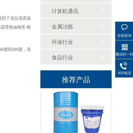
高温链条油HL350
计算机通讯
看到了克拉克高温
金属冶炼
高温导热油相关
检
在线咨询
环保行业
260度到280度，克
微信扫一
食品行业
高温导热油WD-320
400电话
推荐产品