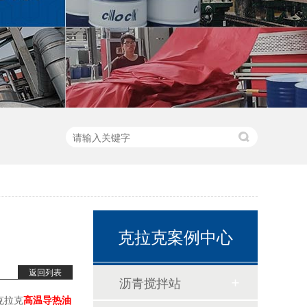
克拉克案例中心
返回列表
沥青搅拌站
克拉克
高温导热油