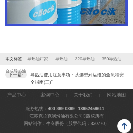
本文标签：
导热油厂家
导热油
320导热油
350导热油
合成导热油
下一篇:
导热油使用注意事项：从选型到运维的全流程安
全指南(三)"
产品中心
案例中心
关于我们
网站地图
服务热线：
400-889-0399
13952459611
江苏克拉克润滑油有限公司©版权所有
网站制作：
牛商股份
（股票代码：830770）