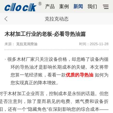
产品
案例
新闻
我们
克拉克动态
木材加工行业的老板-必看导热油篇
来源：
克拉克润滑油
时间：2025-11-28
·
很多木材厂家只关注设备价格，却忽略了设备内循
环的导热油才是影响长期成本的关键。本文将带
您算一笔经济账，看看一款
优质的导热油
如何为
您实现真正的降本增效。
对于木材加工企业而言，控制成本是永恒的话题。但您
是否注意到，除了显而易见的电费、燃气费和设备折
旧，还有一个
“
隐藏角色
”
在深刻影响您的综合成本
——