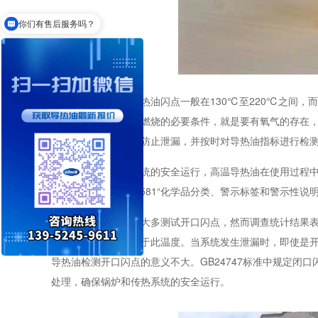
你们导热油可以达到多少度？
在国内，高温导热油闪点一般在
130℃至220℃之间
要了解清楚的知道，燃烧的必要条件，就是要有氧气的存在
连接处等监测维护，防止泄漏，并按时对导热油指标进行检
为了保证传热系统的安全运行，高温导热油在使用过程
到60℃，根据GB20581“化学品分类、警示标签和警示性
以前高温导热油大多测试开口闪点，然而调查统计结果
使用温度绝大多数高于此温度。当系统发生泄漏时，即使是
导热油检测
开口闪点的意义不大。
GB24747标准中规定
处理，确保锅炉和传热系统的安全运行。