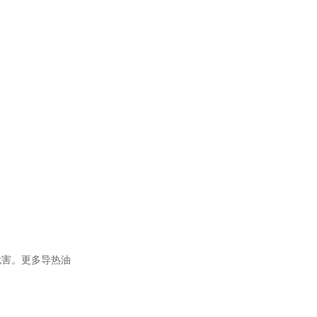
无锌抗磨液压油
变压器油ISO-25#
危害。更多导热油