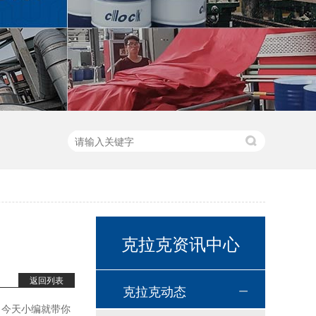
高温链条油HL350
高温导热油WD-320
克拉克资讯中心
返回列表
克拉克动态
，今天小编就带你