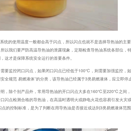
，而系统的使用温度一般都会高于闪点，所以闪点也就不是选择导热油的主
，所以我们要严防高温导热油的泄露现象，定期检查导热油系统各部位，
测，这才是保障系统安全运行的首要条件。
中需要监控闭口闪点，如果闭口闪点已经低于
100℃，则需要加强监控，
说明安全规范 易燃液体”的分类，该导热油已经属于3类易燃液体，应立即停
表明，除个别产品外，常用导热油的开口闪点大多在
160℃至220℃之间
开口闪点检测合格的导热油，在高温时遇明火或静电火花也容易引发火灾
闭口闪点的控制标准，是为了判断在用导热油是否接近或达到3类易燃液体范