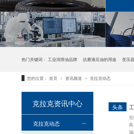
高温链条油HL350
热门关键词：
工业润滑油品牌
抗磨液压油的用途
变压
您的位置：
首页
资讯频道
克拉克动态
>
>
高温导热油WD-320
克拉克资讯中心
头条
完
克拉克动态
高
油