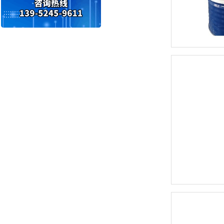
变压器油ISO-45#
快速光亮淬火油CLK-4