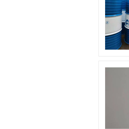
快速光亮淬火油CLK-4
高温链条油HL350