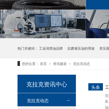
热门关键词：
工业润滑油品牌
抗磨液压油的用途
变压
您的位置：
首页
资讯频道
克拉克动态
>
>
克拉克资讯中心
头条
高温链条油HL350
完
克拉克动态
高
油