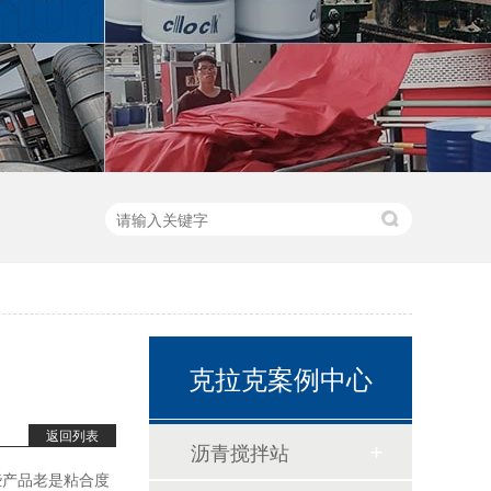
克拉克案例中心
返回列表
沥青搅拌站
些产品老是粘合度