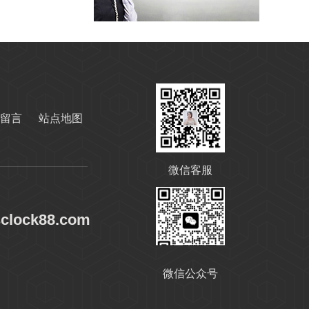
高温导热油RD-400
留言
站点地图
无锌抗磨液压油
微信客服
sclock88.com
微信公众号