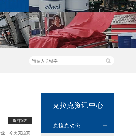
高温链条油HL350
高温导热油WD-320
克拉克资讯中心
返回列表
克拉克动态
行业，
今天克拉克