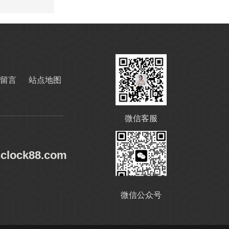
高温链条油HL350
留言
站点地图
微信客服
sclock88.com
高温导热油WD-320
微信公众号