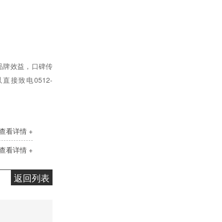
变压器油ISO-45#
品牌效益，口碑传
直接致电0512-
查看详情 +
查看详情 +
快速光亮淬火油CLK-4
返回列表