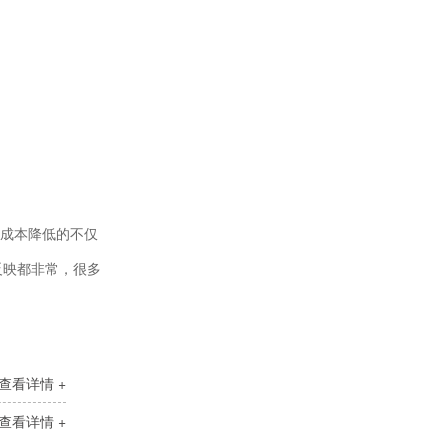
无锌抗磨液压油
成本降低的不仅
反映都非常，很多
变压器油ISO-25#
查看详情 +
查看详情 +