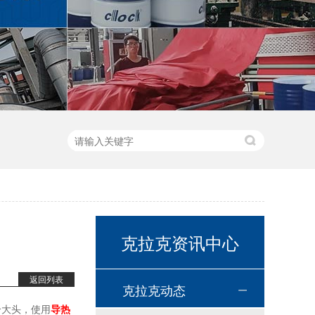
高温链条油HL350
高温导热油WD-320
克拉克资讯中心
返回列表
克拉克动态
个大头，使用
导热