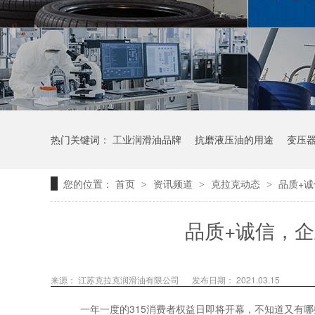
热门关键词：
工业润滑油品牌
抗磨液压油的用途
变压
您的位置：
首页
资讯频道
克拉克动态
品质+
>
>
>
品质+诚信，
来源：
江苏克拉克润滑油有限公司
发布日期： 2021.03.15
315
一年一度的
消费者权益日即将开幕，不知道又有哪