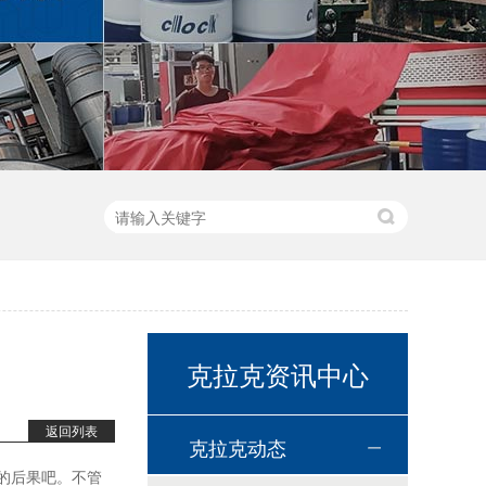
高温链条油HL350
高温导热油WD-320
克拉克资讯中心
返回列表
克拉克动态
的后果吧。不管