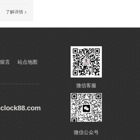
了解详情 >
高温链条油HL350
留言
站点地图
微信客服
高温导热油WD-320
sclock88.com
微信公众号