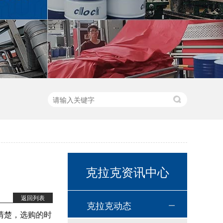
高温链条油HL350
高温导热油WD-320
克拉克资讯中心
返回列表
克拉克动态
清楚，选购的时