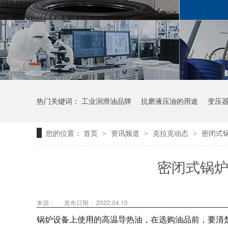
热门关键词：
工业润滑油品牌
抗磨液压油的用途
变压
您的位置：
首页
资讯频道
克拉克动态
密闭式
>
>
>
密闭式锅炉
来源：
发布日期： 2022.04.10
锅炉设备上使用的高温导热油，在选购油品前，要清