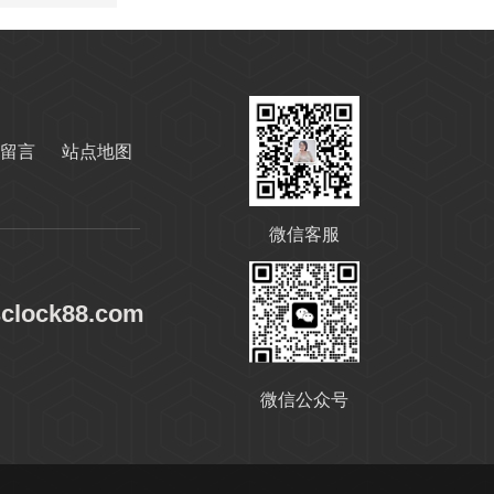
无锌抗磨液压油
留言
站点地图
微信客服
sclock88.com
变压器油ISO-25#
微信公众号