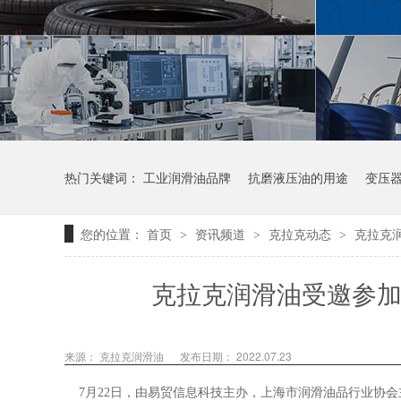
热门关键词：
工业润滑油品牌
抗磨液压油的用途
变压
您的位置：
首页
资讯频道
克拉克动态
克拉克
>
>
>
克拉克润滑油受邀参加
来源：
克拉克润滑油
发布日期： 2022.07.23
7月22日，
由易贸信息科技主办，上海市润滑油品行业协会