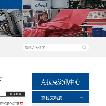
高温链条油HL350
会
克拉克资讯中心
返回列表
克拉克动态
生产经验的江苏
克