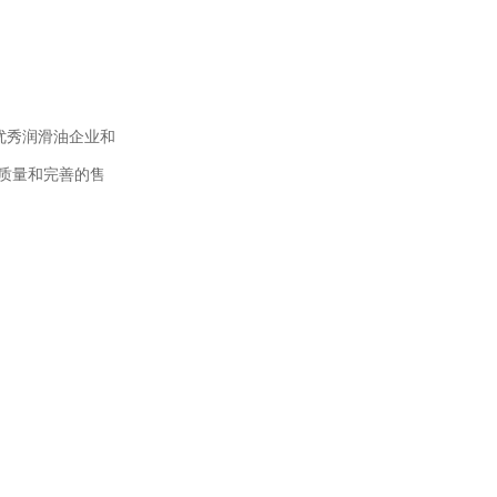
变压器油ISO-25#
优秀润滑油企业和
的质量和完善的售
变压器油ISO-45#