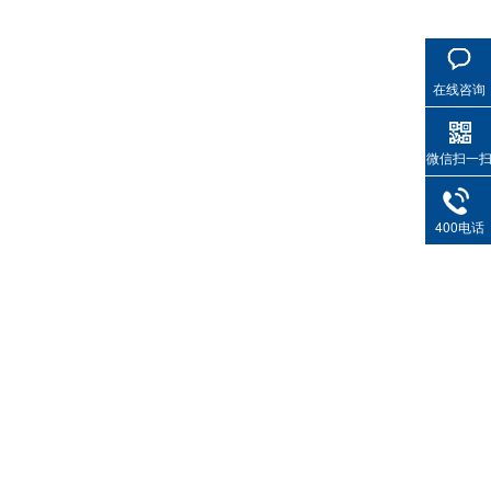
在线咨询
高温导热油RD-400
微信扫一
400电话
无锌抗磨液压油