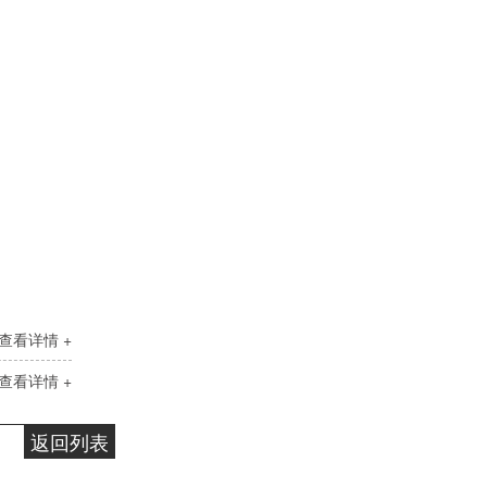
快速光亮淬火油CLK-4
查看详情 +
高温链条油HL350
查看详情 +
返回列表