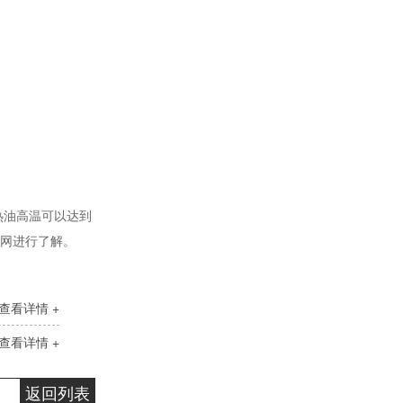
无锌抗磨液压油
热油高温可以达到
官网进行了解。
变压器油ISO-25#
查看详情 +
查看详情 +
返回列表