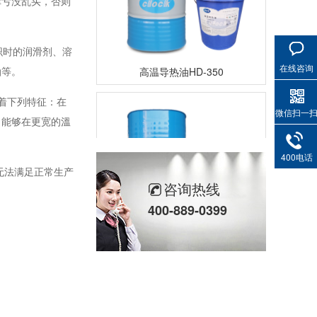
幸亏没乱买，否则
织时的润滑剂、溶
高温导热油HD-350
在线咨询
油等。
着下列特征：在
微信扫一
；能够在更宽的溫
400电话
无法满足正常生产
咨询热线
400-889-0399
高温导热油RD-400