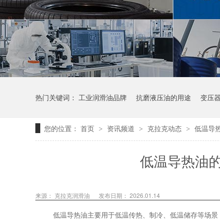
热门关键词：
工业润滑油品牌
抗磨液压油的用途
变压
您的位置：
首页
资讯频道
克拉克动态
低温导
>
>
>
低温导热油的
来源：
克拉克润滑油
发布日期： 2026.01.14
低温导热油主要用于低温传热、制冷、低温储存等场景