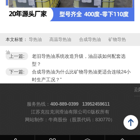
本文标签：
导热油
高温导热油
合成导热油
矿物导热
油
上一篇:
老旧导热油系统改造升级，油品该如何配套选
型？
下一篇:
合成导热油为什么比矿物导热油更适合连续24小
时生产工况？"
产
品
服务热线：
400-889-0399
13952459611
江苏克拉克润滑油有限公司©版权所有
中
网站制作：
牛商股份
（股票代码：830770）
心