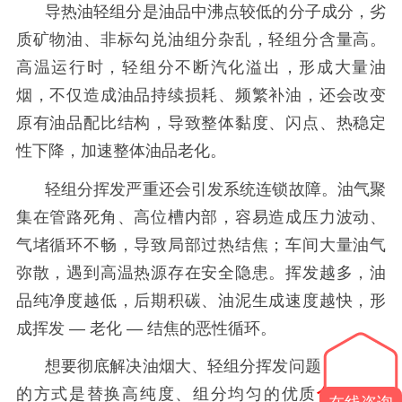
导热油轻组分是油品中沸点较低的分子成分，劣
质矿物油、非标勾兑油组分杂乱，轻组分含量高。
高温运行时，轻组分不断汽化溢出，形成大量油
烟，不仅造成油品持续损耗、频繁补油，还会改变
原有油品配比结构，导致整体黏度、闪点、热稳定
性下降，加速整体油品老化。
轻组分挥发严重还会引发系统连锁故障。油气聚
集在管路死角、高位槽内部，容易造成压力波动、
气堵循环不畅，导致局部过热结焦；车间大量油气
弥散，遇到高温热源存在安全隐患。挥发越多，油
品纯净度越低，后期积碳、油泥生成速度越快，形
成挥发
— 老化 — 结焦的恶性循环。
想要彻底解决油烟大、轻组分挥发问题，最根本
的方式是替换高纯度、组分均匀的优质
合成导热