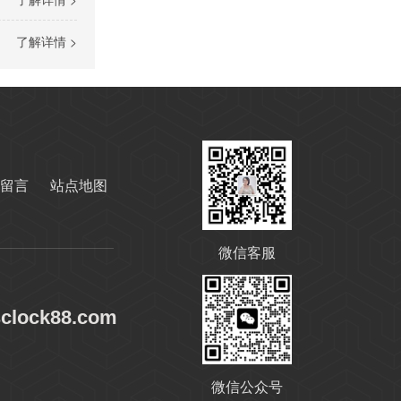
了解详情 >
高温导热油RD-400
留言
站点地图
微信客服
sclock88.com
无锌抗磨液压油
微信公众号