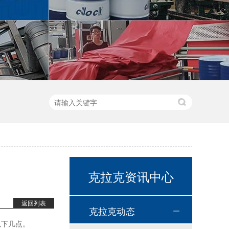
克拉克资讯中心
高温链条油HL350
返回列表
克拉克动态
以下几点。