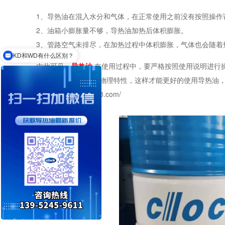
1、
导热油在混入水分
和气体
，
在正常使用之前没有按照操作
2、油箱小膨胀量不够，导热油加热后体积膨胀。
3、管路空气未排尽，在加热过程中体积膨胀
，
气体也会随着
KD和WD有什么区别？
由此可见，
导热油
在使用过程中，要严格按照使用说明进行
的培训，了解导热油物理特性，这样才能更好的使用导热油
https://www.jsclock88.com/