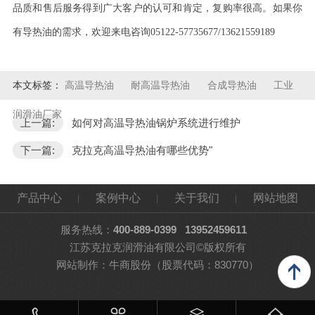
品质和售后服务得到广大客户的认可和肯定，复购率很高。如果你
有导热油的需求，欢迎来电咨询
05122-57735677/13621559189
本文标签：
高温导热油
耐高温导热油
合成导热油
工业
润滑油厂家
上一篇:
如何对高温导热油锅炉系统进行维护
下一篇:
克拉克高温导热油有哪些优势"
产品中心
案例中心
关于我们
网站地图
服务热线：
400-889-0399
13952459611
江苏克拉克润滑油有限公司©版权所有
网站制作：
牛商股份
（股票代码：830770）