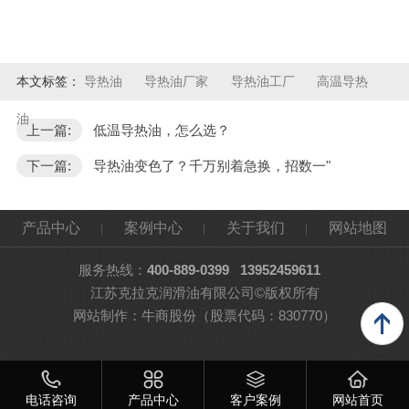
本文标签：
导热油
导热油厂家
导热油工厂
高温导热
油
上一篇:
低温导热油，怎么选？
下一篇:
导热油变色了？千万别着急换，招数一"
产品中心
案例中心
关于我们
网站地图
服务热线：
400-889-0399
13952459611
江苏克拉克润滑油有限公司©版权所有
网站制作：
牛商股份
（股票代码：830770）
电话咨询
产品中心
客户案例
网站首页