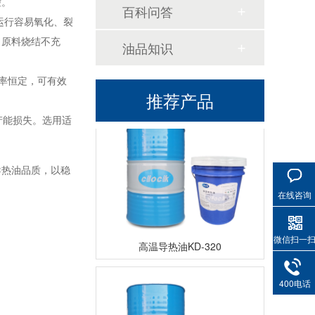
控。
百科问答
运行容易氧化、裂
、原料烧结不充
油品知识
高温导热油WD-320
效率恒定，可有效
推荐产品
产能损失。选用适
导热油品质，以稳
在线咨询
高温导热油KD-320
微信扫一
400电话