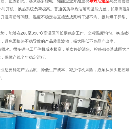
介质。正因如此，越来越多锂电、储能企业开始重视
导热油选型
与品质管
小时开机，换热系统负荷极高。普通劣质导热油耐高温能力差，长期高温
、升温滞后等问题。温度不稳定会直接造成浆料干湿不均、极片烘干异常
势，能够在260至350℃高温区间长期稳定工作。全程温度均匀、换热
性，避免因换热不稳导致的产品质量波动，极大降低不良品产出率。
修频次。很多锂电工厂停机成本极高，单次停炉清焦、检修都会造成巨大
障，保障产线全年稳定运行。
企业想要稳定产品品质、降低生产成本、减少停机风险，必须从源头把控
产。