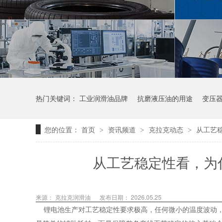
热门关键词：
工业润滑油品牌
抗磨液压油的用途
变压
您的位置：
首页
资讯频道
克拉克动态
从工艺
>
>
>
从工艺稳定性看，为
来源：
克拉克润滑油
发布日期： 2026.05.25
锂电池生产对工艺稳定性要求极高，任何微小的温度波动，