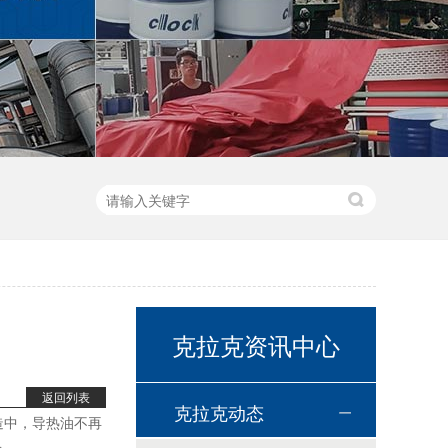
高温链条油HL350
克拉克资讯中心
返回列表
克拉克动态
造中，导热油不再