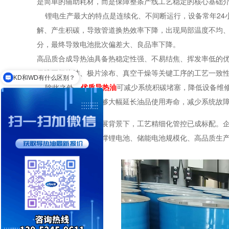
是简单的辅助耗材，而是保障整条产线工艺稳定的核心基础
锂电生产最大的特点是连续化、不间断运行，设备常年24
解、产生积碳，导致管道换热效率下降，出现局部温度不均
分，最终导致电池批次偏差大、良品率下降。
高品质合成导热油具备热稳定性强、不易结焦、挥发率低的优
保障正极烧结、极片涂布、真空干燥等关键工序的工艺一致
KD和WD有什么区别？
除此之外，
优质导热油
可减少系统积碳堵塞，降低设备维
配的高温导热油，能够大幅延长油品使用寿命，减少系统故
在锂电行业高质量发展背景下，工艺精细化管控已成标配。
定的热管理系统，支撑锂电池、储能电池规模化、高品质生