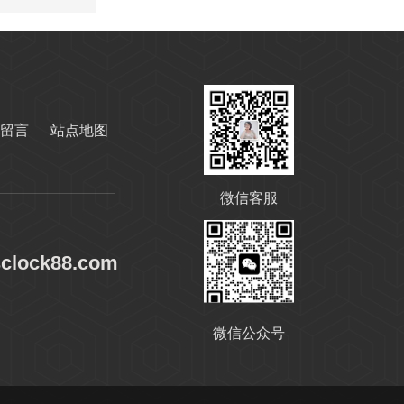
变压器油ISO-45#
留言
站点地图
微信客服
sclock88.com
快速光亮淬火油CLK-4
微信公众号