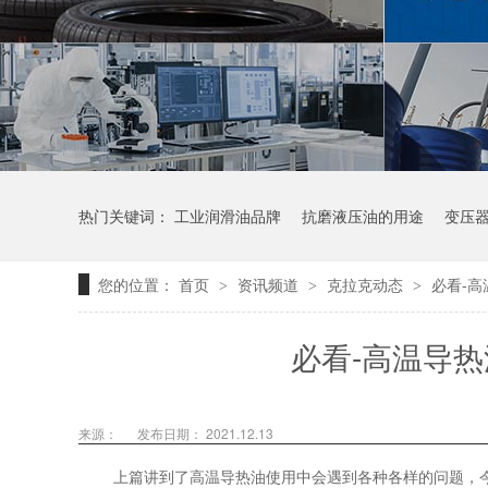
热门关键词：
工业润滑油品牌
抗磨液压油的用途
变压
您的位置：
首页
资讯频道
克拉克动态
必看-
>
>
>
必看-高温导
来源：
发布日期： 2021.12.13
上篇讲到了高温导热油使用中会遇到各种各样的问题，