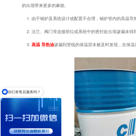
的出现带来更多的麻烦。
1
. 由于锅炉及系统设计或配置不合理，锅炉管内的
高温
导
2
. 法兰、阀门等连接部位或系统中的密封处出现渗漏未得
3
.
高温
导热油
渗漏到管线的保温层未被及时发现，在保温
你们有售后服务吗？