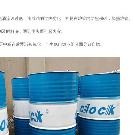
热油流速过低，造成油的过热劣化，容易在炉管内结焦积碳，烧损炉管。
到及时解决，遇到明火而引起火灾。
层中积存后逐渐被氧化，产生低自燃点组分而导致自燃。