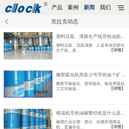
产品
案例
新闻
我们
克拉克动态
塑料压延、薄膜生产线导热油损耗大，频繁补油如何根治
塑料压延、流延薄膜、人造革涂层挤出
【详情】
生产线，普…
橡胶硫化机用多少号导热油？矿物油和合成油实际怎么选
橡胶平板硫化、胶管硫化、输送带硫化
【详情】
工艺对板面…
模温机导热油频繁结焦是什么原因，该怎么处理
橡塑行业注塑、挤出、吹膜所用模温
【详情】
机，普遍存在…