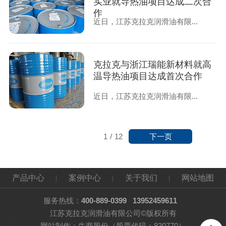
实业就导热油项目达成二次合
作
近日，江苏克拉克润滑油有限...
克拉克与浙江瑞能新材料就高
温导热油项目达成首次合作
近日，江苏克拉克润滑油有限...
下一页
1
/
12
产品中心
案例中心
关于我们
网站地图
服务热线：
400-889-0399
13952459611
江苏克拉克润滑油有限公司©版权所有
网站制作：
牛商股份
（股票代码：830770）