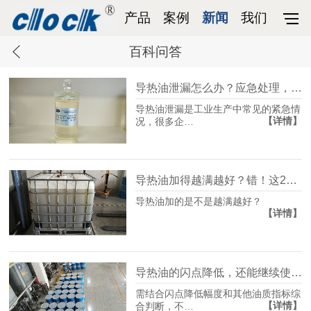
产品
案例
新闻
我们
百科问答
导热油泄漏怎么办？应急处理，一步都不能错
导热油泄漏是工业生产中常见的紧急情
【详情】
况，很多企…
导热油加得越满越好？错！这2个危害要警惕
导热油加的是不是越满越好？
【详情】
导热油的闪点降低，还能继续使用吗？
需结合闪点降低幅度和其他油质指标综
【详情】
合判断，不…